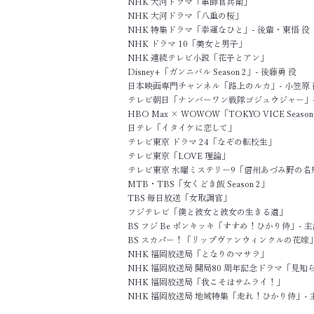
NHK 大河ドラマ「軍師官兵衛」
NHK 大河ドラマ「八重の桜」
NHK 特集ドラマ「幸運なひと」- 後輩・東悟 役
NHK ドラマ 10「美女と男子」
NHK 連続テレビ小説「花子とアン」
​Disney+「ガンニバル Season 2」- 後藤勇 役
日本映画専門チャンネル「路上のルカ」- 小笠原 
テレビ朝日「ナンバーワン戦隊ゴジュウジャー」-
HBO Max × WOWOW「TOKYO VICE Seaso
日テレ「イタイケに恋して」
テレビ東京 ドラマ 24「なぞの転校生」
テレビ東京「LOVE 理論」
テレビ東京 水曜ミステリー9「信州あづみ野の名
MTB・TBS「女くどき飯 Season 2」
TBS 毎日放送「女取調官」
フジテレビ「僕と彼女と彼女の生きる道」
BS フジ Be ポンキッキ「すすめ！ひかり侍」- 
BS スカパー！「リップヴァンウィンクルの花嫁
NHK 福岡放送局「となりのマサラ」
NHK 福岡放送局 開局80 周年記念ドラマ「見知
NHK 福岡放送局「我こそはサムライ！」
NHK 福岡放送局 地域特集「走れ！ひかり侍」- 主演