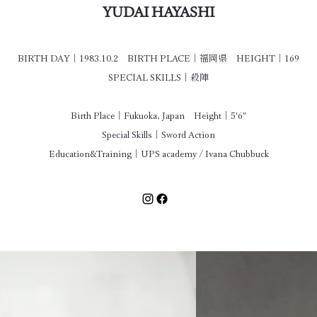
YUDAI HAYASHI
BIRTH DAY｜1983.10.2 BIRTH PLACE｜福岡県 HEIGHT｜169
SPECIAL SKILLS｜殺陣
Birth Place｜Fukuoka, Japan Height｜5'6"
Special Skills｜
Sword Action
Education&Training｜UPS academy / Ivana Chubbuck