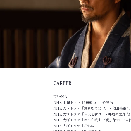
CAREER
DRAMA
NHK 土曜ドラマ「3000 万」- 斉藤 役
NHK 大河ドラマ「鎌倉殿の13 人」- 和田義重 役
NHK 大河ドラマ「青天を衝け」 - 井坂泉太郎 役
NHK 大河ドラマ「おんな城主 直虎」第33・34 回 
NHK 大河ドラマ「花燃ゆ」