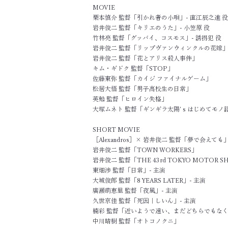
MOVIE
栗本慎介 監督「引かれ者の小唄」- 直江辰之進 役
岩井俊二 監督「キリエのうた」- 小笠原 役
竹林亮 監督「グッバイ、コスモス」- 誘拐犯 役
岩井俊二 監督「リップヴァンウィンクルの花嫁
岩井俊二 監督「花とアリス殺人事件」
キム・ギドク 監督「STOP」
​佐藤東弥 監督「カイジ ファイナルゲーム」
松居大悟 監督「男子高校生の日常」
英勉 監督「ヒロイン失格」
大塚ムネト 監督「ギンギラ太陽ʼ s はじめてモ
SHORT MOVIE
［Alexandros］× 岩井俊二 監督「夢で会えても
岩井俊二 監督「TOWN WORKERS」
岩井俊二 監督「THE 43rd TOKYO MOTOR 
東畑渉 監督「日常」- 主演
大城俊郎 監督「8 YEARS LATER」- 主演
廣瀬萌恵里 監督「夜風」- 主演
久世京佳 監督「死因｜しいん」- 主演
楠彩 監督「近いようで遠い、まだどちらでもな
中川晴樹 監督「オトコノクニ」