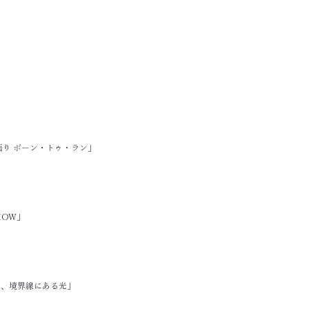
」
ノ語り ボーン・トゥ・ラン」
」
SHOW」
く、境界線にある光」