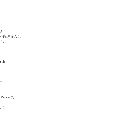
役
 洋服屋店長 役
n２」
刑事」
主演
」
らぬわが町」
​​