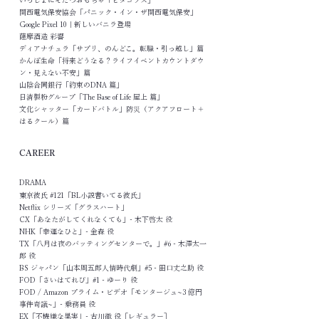
いっしょにそだつおもちゃ「ピタゴラス」
関西電気保安協会「パニック・イン・ザ関西電気保安」
Google Pixel 10｜新しいバニラ登場
薩摩酒造 彩響
ディアナチュラ「サプリ、のんどこ。転職・引っ越し」篇
かんぽ生命「将来どうなる？ライフイベントカウントダウ
ン・見えない不安」篇
山陰合同銀行「約束のDNA 篇」
日清製粉グループ「The Base of Life 屋上 篇」
文化シャッター「カードバトル」防災（アクアフロート＋
はるクール）篇
CAREER
DRAMA
東京彼氏 #121「BL小説書いてる彼氏」
Netflix シリーズ「グラスハート」
CX「あなたがしてくれなくても」- 木下啓太 役
NHK「幸運なひと」- 金森 役
TX「八月は夜のバッティングセンターで。」#6 - 木澤太一
郎 役
BS ジャパン「山本周五郎人情時代劇」#5 - 田口丈之助 役
FOD「さいはてれび」#1 - ゆーり 役
FOD / Amazon プライム・ビデオ「モンタージュ~3 億円
事件奇議~」- 乗務員 役
EX「不機嫌な果実」- 古川徹 役［レギュラー］