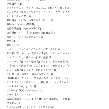
薩摩酒造 彩響
ディアナチュラ「サプリ、のんどこ。転職・引っ越し」篇
かんぽ生命「将来どうなる？ライフイベントカウントダウ
ン・見えない不安」篇
野村證券「すばらしい変化のそばに。」篇
Skittles「おいしい不要品」
山陰合同銀行「約束のDNA 篇」
日清製粉グループ「The Base of Life 屋上 篇」
天狗ハム「いちばんすきなハム編」
中京テレビ
東急リバブル
小コレ！『グッときた／ミステリと言う勿れ』篇
味の素AGF「ちょっと贅沢な珈琲店®」スティック カフェ
ラテ『カンだけに頼らない』篇 - 後輩 役
ファンケル「泥ジェル洗顔「泥ジェる？」朝の身支度 篇」
／「泥ジェル洗顔「泥ジェる？」イケメン同期 篇」／「泥
ジェル洗顔「泥ジェる？」筋肉よりも毛穴 篇」
NTT東日本「起業を、通信から考える。篇」
LHH転職エージェント「支持されるサービス」篇 ／「キャ
リアもライフも上げるなら。」都会 篇 ／「キャリアもライ
フも上げるなら。」ジム 篇
UCカード「UCプラチナカード」
アサヒ「スーパードライ」
Spring 転職エージェント「人財未来予想図2022」- 夢野 響
役［主人公］
こくみん共済 coop「はたらく人を支える篇」