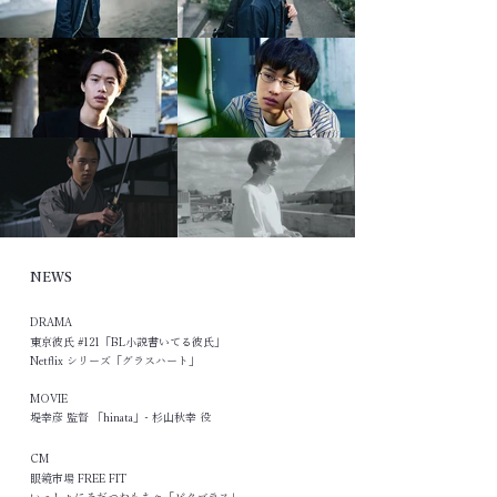
NEWS
DRAMA
東京彼氏 #121「BL小説書いてる彼氏」
Netflix シリーズ「グラスハート」
MOVIE
​堤幸彦 監督 「hinata」- 杉山秋幸 役
CM
眼鏡市場 FREE FIT