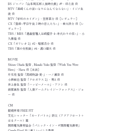
BS ジャパン「山本周五郎人情時代劇」#9 - 卯之吉 役
NTV「黒崎くんの言いなりになんてならない」- イジメ生
徒 役
NTV「学校のカイダン」- 笠原草介 役［レギュラー］
CX「昼顔~平日午後 3 時の恋人たち~」- 香川洋介 役［レ
ギュラー］
TBS / MBS「遺品整理人谷崎藍子 4~身代わりの花~」- 小
久保隆 役
CX「ガリレオ 2」#2 - 堀部浩介 役
TBS「黒の女教師」#4 - 溝口健太 役
MOVIE
Shiun Okada 監督 , Masaki Yuko 監督「Wish You Were
Here」- Haru 役［主演］
片元亮 監督「高崎物語-夏-」- 一ノ瀬空 役
小南敏也 監督「クロガラス 2」- 男A 役
井上春生 監督「ハッピーメール」- アツシ 役
綾部真弥 監督「人狼ゲームクレイジーフォックス」- ジョ
ー 役
CM
​眼鏡市場 FREE FIT
文化シャッター「カードバトル」防災（アクアフロート＋
はるクール）篇
関西電気保安協会「パニック・イン・ザ関西電気保安」
Google Pixel 10｜新しいバニラ登場