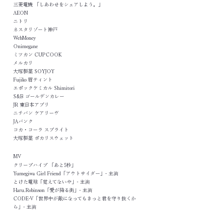
三菱電機 「しあわせをシェアしよう。」
AEON
ニトリ
ネスタリゾート神戸
WebMoney
Onimegane
ミツカン CUPCOOK
メルカリ
大塚製薬 SOYJOY
Fujiko 眉ティント
エポックケミカル Shimitori
S&B ゴールデンカレー
JR 東日本アプリ
ニチバン ケアリーヴ
JAバンク
コカ・コーラ スプライト
大塚製薬 ポカリスウェット
MV
クリープハイプ 「あと5秒」
Yumegiwa Girl Friend「アウトサイダー」- 主演
とけた電球「覚えてないや」- 主演
Haru.Robinson「愛が降る街」- 主演
CODE-V「世界中が敵になってもきっと君を守り抜くか
ら」- 主演