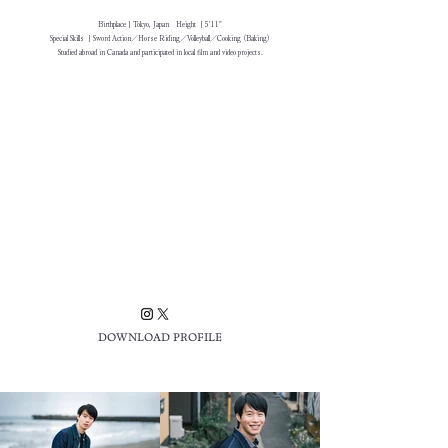
Birthplace｜Tokyo, Japan Height ｜5'11"
Special Skills ｜
Sword Action
／Horse Riding／Volleyball／Cooking (Baking)
Studied abroad in Canada and participated in local film and video projects.
DOWNLOAD PROFILE