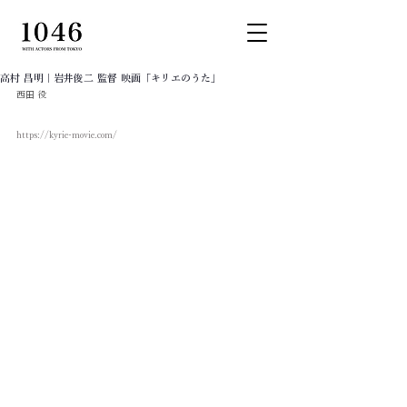
高村 昌明｜岩井俊二 監督 映画「キリエのうた」
西田 役
https://kyrie-movie.com/