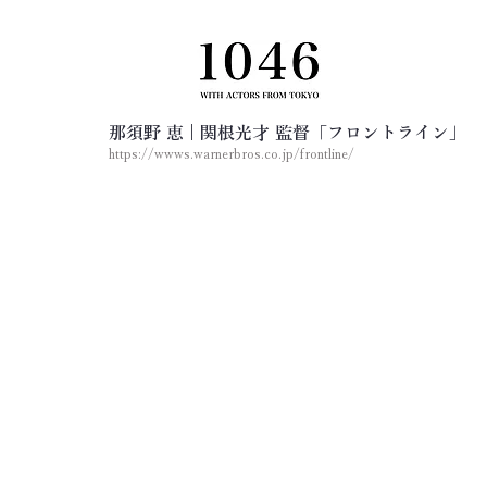
那須野 恵 | 関根光才 監督「フロントライン」​
https://wwws.warnerbros.co.jp/frontline/