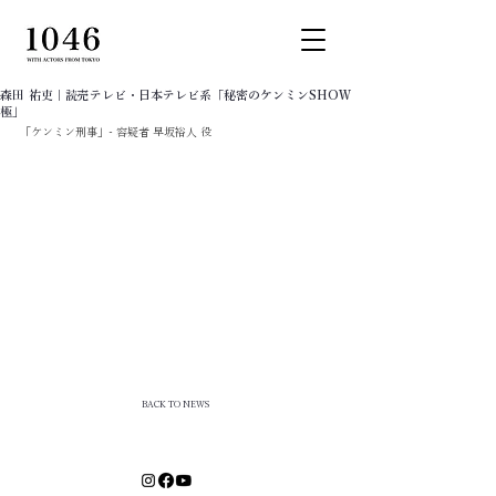
森田 祐吏｜読売テレビ・日本テレビ系「秘密のケンミンSHOW
極」
「ケンミン刑事」- 容疑者 早坂裕人 役
BACK TO NEWS