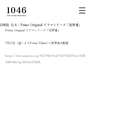
日和佐 亘太｜Prime Original ドラマシリーズ「犯罪者」
Prime Original ドラマシリーズ「犯罪者」
7月17日（金）よりPrime Videoにて世界独占配信
https://www.amazon.co.jp/%E7%8A%AF%E7%BD%AA%E8
%80%85/dp/B0H415TRNL