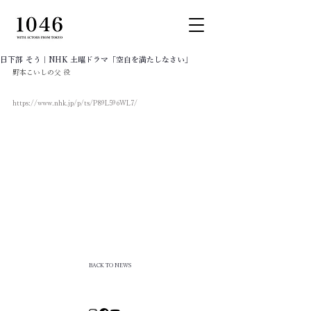
日下部 そう｜NHK 土曜ドラマ「空白を満たしなさい」
野本こいしの父 役
https://www.nhk.jp/p/ts/P89L596WL7/
BACK TO NEWS