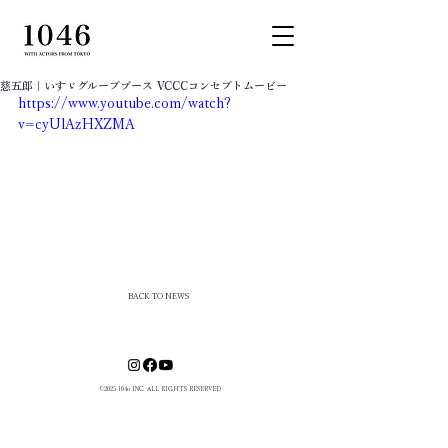
慈五郎｜いすゞグループブース VCCCコンセプトムービー
https://www.youtube.com/watch?
v=cyUlAzHXZMA
BACK TO NEWS
©
2025 1046
INC. ALL RIGHTS RESERVED