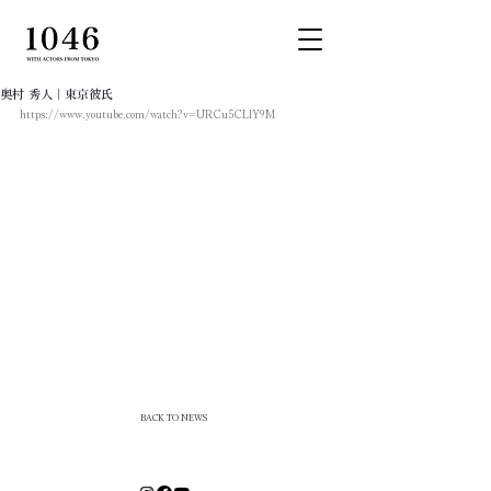
奥村 秀人｜東京彼氏
https://www.youtube.com/watch?v=URCu5CLlY9M
BACK TO NEWS