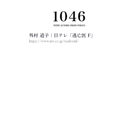
外村 道子｜日テレ「逃亡医 F」
https://www.ntv.co.jp/toubouif/