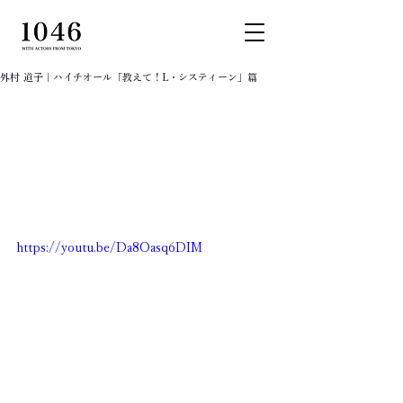
外村 道子｜ハイチオール「教えて！L・システィーン」篇
https://youtu.be/Da8Oasq6DIM