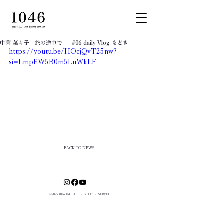
中薗 菜々子｜旅の途中で — #06 daily Vlog もどき
https://youtu.be/HOcjQvT25nw?
si=LmpEW5B0m5LuWkLF
BACK TO NEWS
©
2025 1046
INC. ALL RIGHTS RESERVED