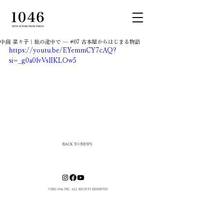
中薗 菜々子｜旅の途中で — #07 古本屋からはじまる物語
https://youtu.be/EYemmCY7cAQ?
si=_g0a0lvVslIKLOw5
BACK TO NEWS
©
2025 1046
INC. ALL RIGHTS RESERVED