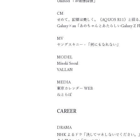
UniReel 「お嬢様探偵」​
CM
せめて、記憶は美しく。《AQUOS R11》と綴る、「A
Galaxy×au「あのちゃんとあたらしいGalaxy Z Fl
MV
ヤングスキニー - 「何にもなれない」
MODEL
Miseki Seoul
VALLAN
MEDIA
​東京カレンダー WEB
ねとらぼ
CAREER
DRAMA
NHK よるドラ「決してマネしないでください。