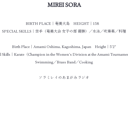
MIREI SORA
BIRTH PLACE｜奄美大島 HEIGHT｜158
SPECIAL SKILLS｜空手（奄美大会 女子の部 優勝）／水泳／吹奏楽／料理
Birth Place｜Amami Oshima, Kagoshima, Japan Height｜5'2"
al Skills｜Karate（Champion in the Women’s Division at the Amami Tourna
Swimming／
Brass Band／Cooking
ソラミレイのあまがみラジオ