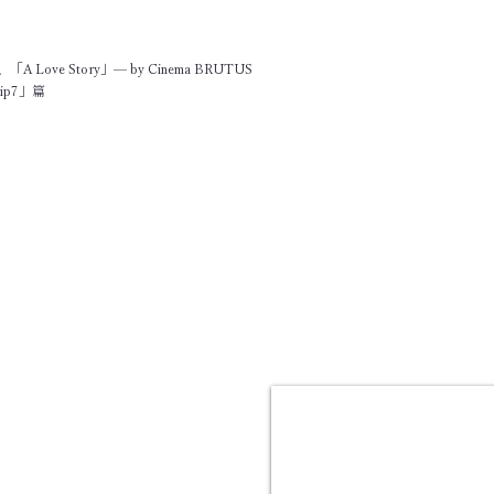
 Love Story」
— by Cinema BRUTUS
ip7」篇
」