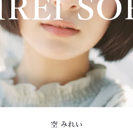
IREI SO
空 みれい