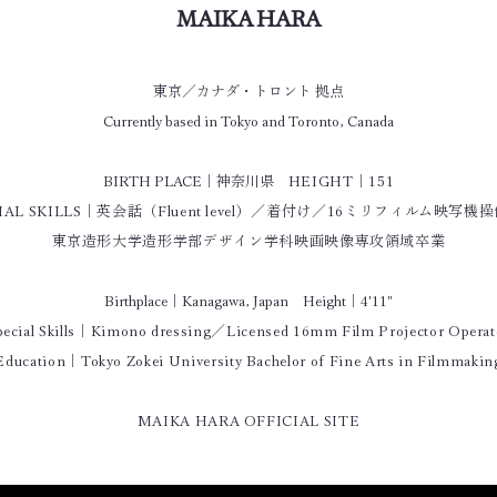
MAIKA HARA
東京／カナダ・トロント 拠点
Currently based in Tokyo and Toronto, Canada​
BIRTH PLACE｜神奈川県
HEIGHT｜151
CIAL SKILLS｜英会話（Fluent level）／着付け／16ミリフィルム映写機
東京造形大学造形学部デザイン学科映画映像専攻領域卒業
Birthplace｜Kanagawa, Japan Height｜4'11"
pecial Skills｜Kimono dressing／Licensed 16mm Film Projector Operat
Education｜Tokyo Zokei University Bachelor of Fine Arts in Filmmakin
MAIKA HARA OFFICIAL SITE