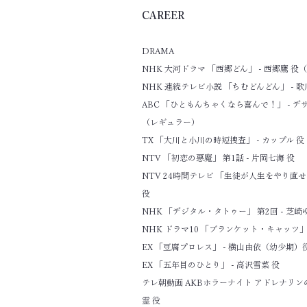
CAREER
DRAMA
NHK 大河ドラマ 「西郷どん」 - 西郷鷹 
NHK 連続テレビ小説 「ちむどんどん」 - 歌
ABC 「ひともんちゃくなら喜んで！」 - デ
（レギュラー）
TX 「大川と小川の時短捜査」 - カップル 役
NTV 「初恋の悪魔」 第1話 - 片岡七海 役
NTV 24時間テレビ 「生徒が人生をやり直せ
役
NHK 「デジタル・タトゥー」 第2回 - 芝
NHK ドラマ10 「ブランケット・キャッツ」 
EX 「豆腐プロレス」 - 横山由依（幼少期）
EX 「五年目のひとり」 - 高沢雪菜 役
テレ朝動画 AKBホラーナイト アドレナリンの夜
霊 役