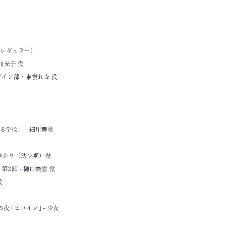
役（レギュラー）
川光子 役
ザイン部・東雲れな 役
る学校」 - 細川舞歌
崎ゆかり（幼少期）役
第2話 - 樋口美雪 役
役
 ｢ヒロイン｣ - 少女