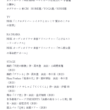
オダケホーム「Web Movie ～マイホームは突然に～ 予告編
公開中」
オダケホーム 新CM HOME篇／YOGA篇／SUSHI篇
TV
NHK「ミクロダイバー シイタケとカシミヤ 驚きのミクロ
の世界」
RA DRAMA
NHK オーディオドラマ 青春アドベンチャー「とけるスト
ーリーボックス」
NHK オーディオドラマ 青春アドベンチャー「中二病な僕
の革命的アオハル」
STAGE
鵺的「天使の群像」作：高木登 演出：小崎愛美理
（2023）
鵺的「デラシネ」作：高木登 演出：寺十吾（2023）
Nana Produce「莫逆の犬」作：田村孝裕 演出：寺十吾
（2021）
青年団リンク やしゃご「てくてくと」作・演出：伊藤 毅
（2021）
舞台「ドブ恋」作・演出：金沢知樹（2020）
本多劇場グループ PRESENTS「演劇の街をつくった男」脚
本・演出：徳尾浩司（2020）
田上パル「Q学」全国ツアー（2020）