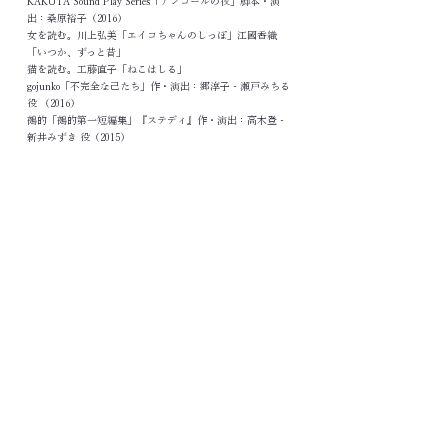
KAKUTA Sound Play Series「アンコールの夜」脚本・演
出：桑原裕子（2016）
女を読む。川上弘美「エイコちゃんのしっぽ」江國香織
「いつか、ずっと昔」
猫を読む。工藤直子「ねこはしる」
gojunko「不完全な己たち」作・演出：郷淳子 - 瀬戸みちる
役 （2016）
鵺的「鵺的第一短編集」『ステディ』作・演出：高木登 -
新井みずき 役（2015）
風琴工房「無頼茫々」作・演出：詩森ろば（2015）
「タロウ」作・演出：倉本朋幸（2015）
オフィスコットーネ プロデュース アナザー公演
音楽劇「走ることは歌うことだ！」作：シライケイタ 演
出・振付：スズキ拓朗 音楽：近藤達郎（2015）
舞台「窒息」作・演出：金沢知樹（2015）
劇団K助プレゼンツ「ドブ恋４」ダニチーム 脚本・演
出：金沢知樹（2015）
劇団競泳水着「許して欲しいの」 作・演出：上野友之
（2014）
演劇集団 砂地「3crock -河竹黙阿弥作『三人吉三郭初買』
より- 」作・演出：船岩裕太（2014）
浮間ベースプロジェクト「ラブストーリー２」内「単純明
快なラブストーリー2」 作・演出：倉本朋幸（2014）
gojunko「ウミ、あした」作・演出：郷淳子（2014）
明治マコンドー「泉鏡花を読む -化鳥・国貞えがく- 」作：
泉鏡花 演出：倉本朋幸（2014）
MU「狂犬百景」作・演出：ハセガワアユム（2014）