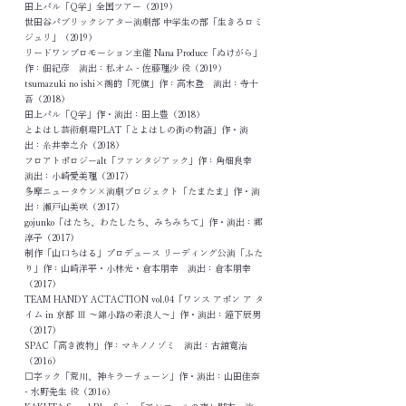
田上パル「Q学」全国ツアー（2019）
世田谷パブリックシアター演劇部 中学生の部「生きろロミ
ジュリ」（2019）
リードワンプロモーション主催 Nana Produce「ぬけがら」
作：佃紀彦 演出：私オム - 佐藤理沙 役（2019）
tsumazuki no ishi×鵺的「死旗」作：高木登 演出：寺十
吾（2018）
田上パル「Q学」作・演出：田上豊（2018）
とよはし芸術劇場PLAT「とよはしの街の物語」作・演
出：糸井幸之介（2018）
フロアトポロジーalt「ファンタジアック」作：角畑良幸
演出：小崎愛美理（2017）
多摩ニュータウン×演劇プロジェクト「たまたま」作・演
出：瀬戸山美咲（2017）
gojunko「はたち、わたしたち、みちみちて」作・演出：郷
淳子（2017）
制作「山口ちはる」プロデュース リーディング公演「ふた
り」作：山崎洋平・小林光・倉本朋幸 演出：倉本朋幸
（2017）
TEAM HANDY ACTACTION vol.04「ワンス アポン ア タ
イム in 京都 Ⅲ 〜錦小路の素浪人〜」作・演出：鐘下辰男
（2017）
SPAC「高き彼物」作：マキノノゾミ 演出：古舘寛治
（2016）
□字ック「荒川、神キラーチューン」作・演出：山田佳奈
- 水野先生 役（2016）