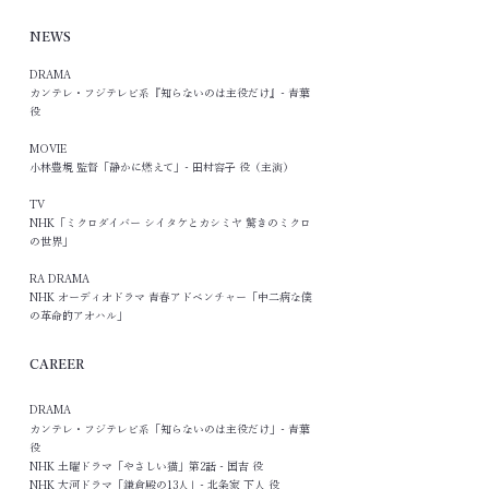
NEWS
DRAMA
カンテレ・フジテレビ系『知らないのは主役だけ』
- 青葉
役
MOVIE
​小林豊規 監督「静かに燃えて」
- 田村容子 役（主演）
TV
NHK「ミクロダイバー シイタケとカシミヤ 驚きのミクロ
の世界」
RA DRAMA
NHK オーディオドラマ 青春アドベンチャー
「中二病な僕
の革命的アオハル」
CAREER
DRAMA
カンテレ・フジテレビ系「知らないのは主役だけ」- 青葉
役
NHK 土曜ドラマ「やさしい猫」第2話 - 国吉 役
NHK 大河ドラマ「鎌倉殿の13人」- 北条家 下人 役