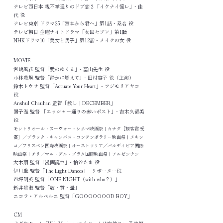
テレビ西日本 親不孝通りのドブ恋２「イケナイ憧レ」- 佳
代 役
テレビ東京 ドラマ25「宮本から君へ」第1話 - 桑名 役
テレビ朝日 金曜ナイトドラマ「女囚セブン」第1話
NHKドラマ10「美女と男子」第12話 - メイクの女 役
MOVIE
宮嶋風花 監督「愛のゆくえ」- 冨山先生 役
小林豊規 監督「静かに燃えて」- 田村容子 役（主演）
鈴木トウサ 監督「Actuate Your Heart」- フジモリアヤコ
役
Anshul Chauhan 監督「赦し｜DECEMBER」
園子温 監督 「エッシャー通りの赤いポスト」- 吉木久留美
役
モントリオール・ヌーヴォー・シネマ映画祭｜カナダ［観客賞 受
賞］／ブラック・キャンバス・コンテンポラリー映画祭｜メキシ
コ／ブリスベン国際映画祭｜オーストラリア／バルディビア国際
映画祭｜チリ／マル・デル・プラタ国際映画祭｜アルゼンチン
大木萠 監督「漫画誕生」- 柏谷たま 役
伊月肇 監督「The Light Dances」- リポーター役
谷坪明英 監督「ONE NIGHT（with who？）」
新井貴淑 監督「数・質・量」
ニコラ・アルベルニ 監督「GOOOOOOOD BOY」
CM