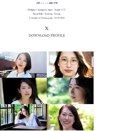
演劇ユニット 鵺的
所属
Birthplace｜Kanagawa, Japan Height｜5'3"
Special Skills｜Knitting／Sewing
A member of Drama group -
NUETEKI
DOWNLOAD PROFILE